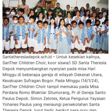
Santatheresiadepok.sch.id – Untuk kesekian kalinya,
SanTher Children Choir, koor siswa/i SD Santa Theresia
Depok menyumbangkan nyanyian pada misa Hari
Minggu di beberapa gereja di wilayah Dekenat Utara,
Keuskupan Sufragan Bogor. Pada Minggu (14/1/24),
SanTher Children Choir tampil memukau pada Misa
Perdana Romo Bhaktiar Situmorang, Pr di Gereja Santo
Paulus Depok. Simon Zelotes, Ketua Pengurus Yayasan
Yohanes Paulus yang menaungi persekolahan Santa
Theresia Depok, turut hadir, berikut para guru dan