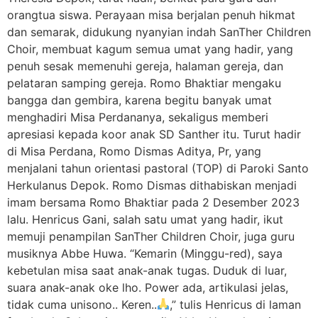
orangtua siswa. Perayaan misa berjalan penuh hikmat
dan semarak, didukung nyanyian indah SanTher Children
Choir, membuat kagum semua umat yang hadir, yang
penuh sesak memenuhi gereja, halaman gereja, dan
pelataran samping gereja. Romo Bhaktiar mengaku
bangga dan gembira, karena begitu banyak umat
menghadiri Misa Perdananya, sekaligus memberi
apresiasi kepada koor anak SD Santher itu. Turut hadir
di Misa Perdana, Romo Dismas Aditya, Pr, yang
menjalani tahun orientasi pastoral (TOP) di Paroki Santo
Herkulanus Depok. Romo Dismas dithabiskan menjadi
imam bersama Romo Bhaktiar pada 2 Desember 2023
lalu. Henricus Gani, salah satu umat yang hadir, ikut
memuji penampilan SanTher Children Choir, juga guru
musiknya Abbe Huwa. “Kemarin (Minggu-red), saya
kebetulan misa saat anak-anak tugas. Duduk di luar,
suara anak-anak oke lho. Power ada, artikulasi jelas,
tidak cuma unisono.. Keren..
,” tulis Henricus di laman